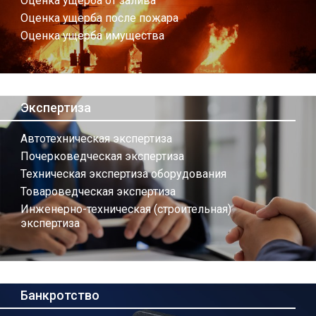
Оценка ущерба от залива
Оценка ущерба после пожара
Оценка ущерба имущества
Экспертиза
Автотехническая экспертиза
Почерковедческая экспертиза
Техническая экспертиза оборудования
Товароведческая экспертиза
Инженерно-техническая (строительная)
экспертиза
Банкротство