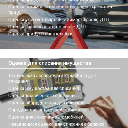
Оценка стоимости восстановительного ремонта
при ДТП
Оценка утраты товарной стоимости после ДТП
Оценка годных остатков после ДТП
Оценка при ДТП спецтехники
Оценка для списания имущества
Техническая экспертиза автомобиля для
списания
Оценка имущества для списания
Оценка технического состояния
Оценка оборудования для списания
Определение остаточной стоимости
Оценка для списания автомобилей
Независимая оценка для списания с баланса