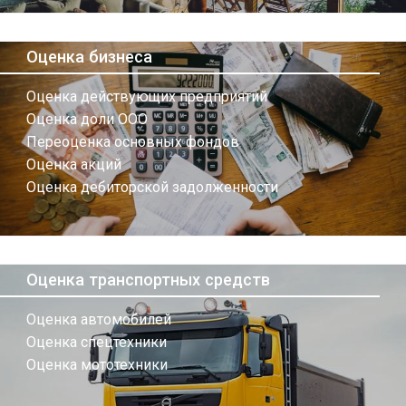
Оценка бизнеса
Оценка действующих предприятий
Оценка доли ООО
Переоценка основных фондов
Оценка акций
Оценка дебиторской задолженности
Оценка транспортных средств
Оценка автомобилей
Оценка спецтехники
Оценка мототехники