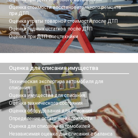
Оценка стоимости восстановительного ремонта
при ДТП
Оценка утраты товарной стоимости после ДТП
Оценка годных остатков после ДТП
Оценка при ДТП спецтехники
Оценка для списания имущества
Техническая экспертиза автомобиля для
списания
Оценка имущества для списания
Оценка технического состояния
Оценка оборудования для списания
Определение остаточной стоимости
Оценка для списания автомобилей
Независимая оценка для списания с баланса