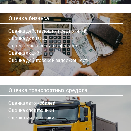
Оценка бизнеса
Оценка действующих предприятий
Оценка доли ООО
Переоценка основных фондов
Оценка акций
Оценка дебиторской задолженности
Оценка транспортных средств
Оценка автомобилей
Оценка спецтехники
Оценка мототехники