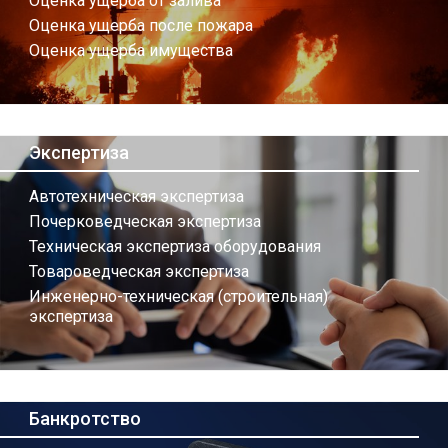
Оценка ущерба от залива
Оценка ущерба после пожара
Оценка ущерба имущества
Экспертиза
Автотехническая экспертиза
Почерковедческая экспертиза
Техническая экспертиза оборудования
Товароведческая экспертиза
Инженерно-техническая (строительная)
экспертиза
Банкротство