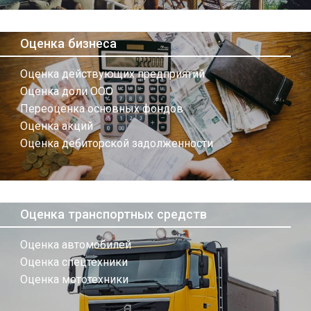
Оценка бизнеса
Оценка действующих предприятий
Оценка доли ООО
Переоценка основных фондов
Оценка акций
Оценка дебиторской задолженности
Оценка транспортных средств
Оценка автомобилей
Оценка спецтехники
Оценка мототехники