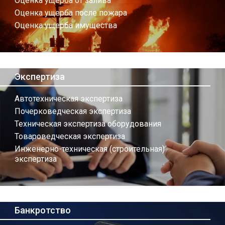
Оценка ущерба от залива
Оценка ущерба после пожара
Оценка ущерба имущества
Экспертиза
Автотехническая экспертиза
Почерковедческая экспертиза
Техническая экспертиза оборудования
Товароведческая экспертиза
Инженерно-техническая (строительная)
экспертиза
Банкротство