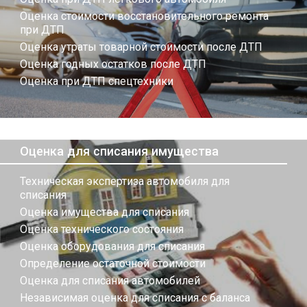
Оценка стоимости восстановительного ремонта
при ДТП
Оценка утраты товарной стоимости после ДТП
Оценка годных остатков после ДТП
Оценка при ДТП спецтехники
Оценка для списания имущества
Техническая экспертиза автомобиля для
списания
Оценка имущества для списания
Оценка технического состояния
Оценка оборудования для списания
Определение остаточной стоимости
Оценка для списания автомобилей
Независимая оценка для списания с баланса