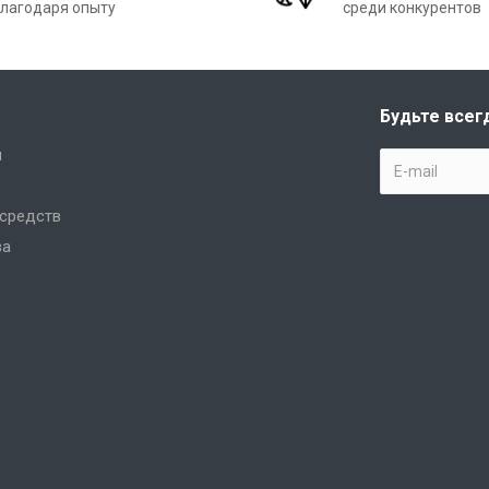
лагодаря опыту
среди конкурентов
Будьте всег
и
 средств
ва