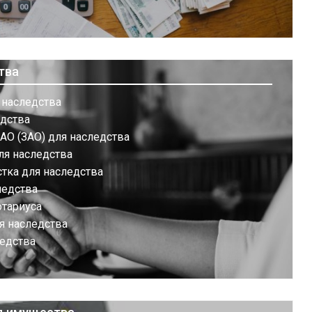
тва
 наследства
едства
АО (ЗАО) для наследства
ля наследства
тка для наследства
ледства
отариуса
я наследства
ледства