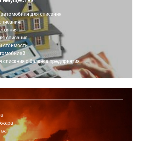
я имущества
 автомобиля для списания
списания
стояния
ля списания
й стоимости
втомобилей
 списания с баланса предприятия
П
ва
ожара
тва