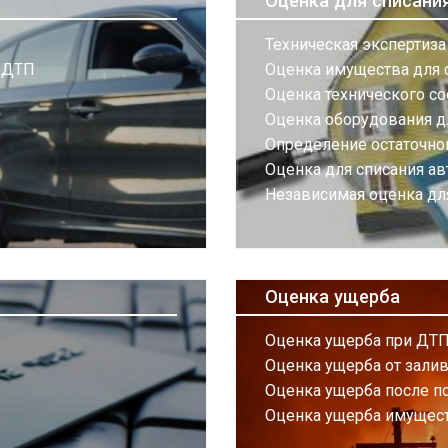
Оценка для списани
Техническая экспертиза
и ДТП
Оценка имущества для 
Оценка технического со
Оценка оборудования д
Определение остаточно
Оценка для списания а
Независимая оценка для
Оценка ущерба
Оценка ущерба при ДТ
Оценка ущерба от зали
Оценка ущерба после п
Оценка ущерба имущес