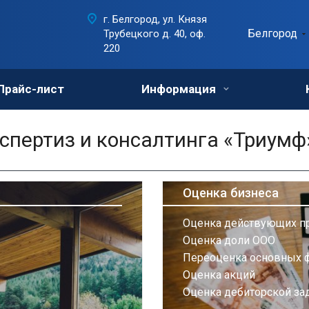
г. Белгород, ул. Князя
Белгород
Трубецкого д. 40, оф.
220
Прайс-лист
Информация
пертиз и консалтинга «Триумф
Оценка бизнеса
Оценка действующих п
Оценка доли ООО
Переоценка основных 
Оценка акций
Оценка дебиторской за