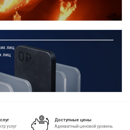
их лиц
х лиц
слуг
Доступные цены
тр услуг
Адекватный ценовой уровень