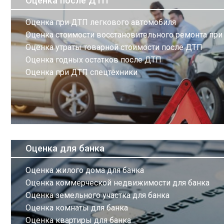
Оценка после ДТП
Оценка при ДТП легкового автомобиля
Оценка стоимости восстановительного ремонта пр
Оценка утраты товарной стоимости после ДТП
Оценка годных остатков после ДТП
Оценка при ДТП спецтехники
Оценка для банка
Оценка жилого дома для банка
Оценка коммерческой недвижимости для банка
Оценка земельного участка для банка
Оценка комнаты для банка
Оценка квартиры для банка