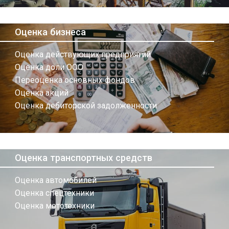
Оценка бизнеса
Оценка действующих предприятий
Оценка доли ООО
Переоценка основных фондов
Оценка акций
Оценка дебиторской задолженности
Оценка транспортных средств
Оценка автомобилей
Оценка спецтехники
Оценка мототехники