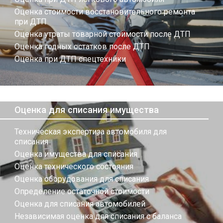
Оценка стоимости восстановительного ремонта
при ДТП
Оценка утраты товарной стоимости после ДТП
Оценка годных остатков после ДТП
Оценка при ДТП спецтехники
Оценка для списания имущества
Техническая экспертиза автомобиля для
списания
Оценка имущества для списания
Оценка технического состояния
Оценка оборудования для списания
Определение остаточной стоимости
Оценка для списания автомобилей
Независимая оценка для списания с баланса