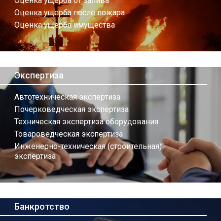
Оценка ущерба от залива
Оценка ущерба после пожара
Оценка ущерба имущества
Экспертиза
Автотехническая экспертиза
Почерковедческая экспертиза
Техническая экспертиза оборудования
Товароведческая экспертиза
Инженерно-техническая (строительная)
экспертиза
Банкротство