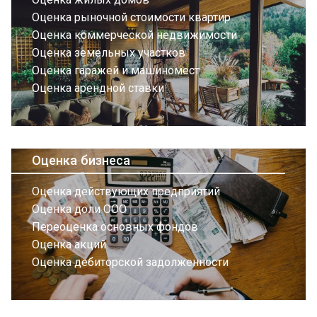
Оценка рыночной стоимости квартир
Оценка коммерческой недвижимости
Оценка земельных участков
Оценка гаражей и машиномест
Оценка арендной ставки
Оценка бизнеса
Оценка действующих предприятий
Оценка доли ООО
Переоценка основных фондов
Оценка акций
Оценка дебиторской задолженности