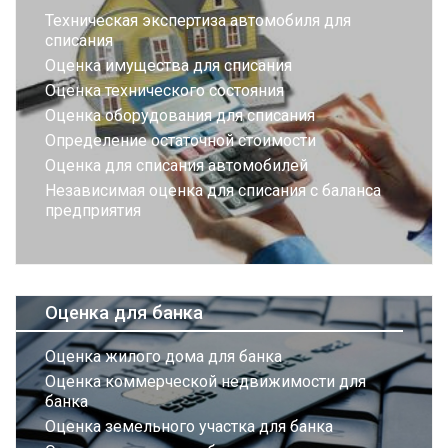
Техническая экспертиза автомобиля для
списания
Оценка имущества для списания
Оценка технического состояния
Оценка оборудования для списания
Определение остаточной стоимости
Оценка для списания автомобилей
Независимая оценка для списания с баланса
предприятия
Оценка для банка
Оценка жилого дома для банка
Оценка коммерческой недвижимости для
банка
Оценка земельного участка для банка