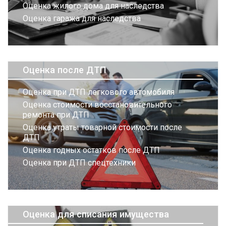
Оценка жилого дома для наследства
Оценка гаража для наследства
Оценка после ДТП
Оценка при ДТП легкового автомобиля
Оценка стоимости восстановительного
ремонта при ДТП
Оценка утраты товарной стоимости после
ДТП
Оценка годных остатков после ДТП
Оценка при ДТП спецтехники
Оценка для списания имущества