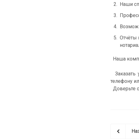
Наши сп
Професс
Возможн
Отчёты 
нотариа
Наша компа
Заказать у
телефону и
Доверьте о
На