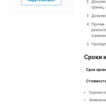
Докумен
границ, 
Докумен
Прочие 
реконст
огранич
Паспорт
С
роки 
Срок прове
Стоимость
Оценка к
Земельны