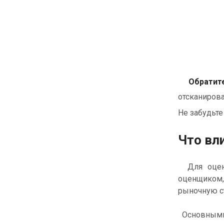
Обратите
отсканиров
Не забудьте
Что вл
Для оценк
оценщиком,
рыночную с
Основными 