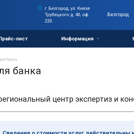
г. Белгород, ул. Князя
Белгород
Трубецкого д. 40, оф.
220
Прайс-лист
Информация
для банка
ля банка
егиональный центр экспертиз и кон
Сведения о стоимости услуг действительны н