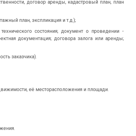
твенности, договор аренды, кадастровый план, план
ажный план, экспликация и т.д.);
технического состояния; документ о проведении -
ектная документация; договора залога или аренды;
сть заказчика).
едвижимости, её месторасположения и площади.
жения.