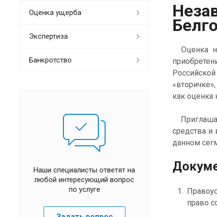
Неза
Оценка ущерба
Белг
Экспертиза
Оценка не
Банкротство
приобретени
Российской
«вторичке»
как оценка
Приглашаем
средства и
данном сегм
Докуме
Наши специалисты ответят на
любой интересующий вопрос
по услуге
Правоу
право с
Задать вопрос